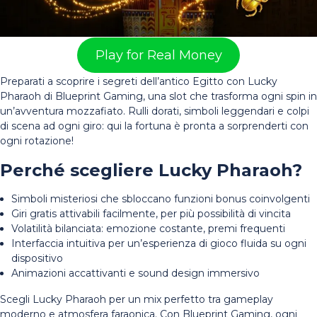
Play for Real Money
Preparati a scoprire i segreti dell’antico Egitto con Lucky
Pharaoh di Blueprint Gaming, una slot che trasforma ogni spin in
un’avventura mozzafiato. Rulli dorati, simboli leggendari e colpi
di scena ad ogni giro: qui la fortuna è pronta a sorprenderti con
ogni rotazione!
Perché scegliere Lucky Pharaoh?
Simboli misteriosi che sbloccano funzioni bonus coinvolgenti
Giri gratis attivabili facilmente, per più possibilità di vincita
Volatilità bilanciata: emozione costante, premi frequenti
Interfaccia intuitiva per un’esperienza di gioco fluida su ogni
dispositivo
Animazioni accattivanti e sound design immersivo
Scegli Lucky Pharaoh per un mix perfetto tra gameplay
moderno e atmosfera faraonica. Con Blueprint Gaming, ogni