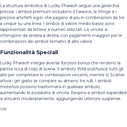
La struttura simbolica di Lucky Pharaoh segue una gerarchia
precisa: i simboli premium includono il Faraone, la Sfinge e i
preziosi artefatti egizi, che pagano di più in combinazioni da tre
a cinque su una linea. I simboli di valore medio-basso sono
rappresentati da lettere e numeri stilizzati. Le vincite si
ottengono da sinistra a destra, con pagamenti maggiori per le
combinazioni dei simboli tematici di alto valore.
Funzionalità Speciali
Lucky Pharaoh integra diverse funzioni bonus che rendono la
partita ricca di colpi di scena. Il simbolo Wild sostituisce tutti gli
altri per completare le combinazioni vincenti, mentre lo Scatter
attiva i giri gratis se compare su almeno tre rulli. I simboli
misteriosi possono trasformarsi in qualsiasi simbolo,
aumentando le possibilità di vincita. Respins e simboli espandibili
si attivano moderatamente, aggiungendo ulteriore suspense.
</tr