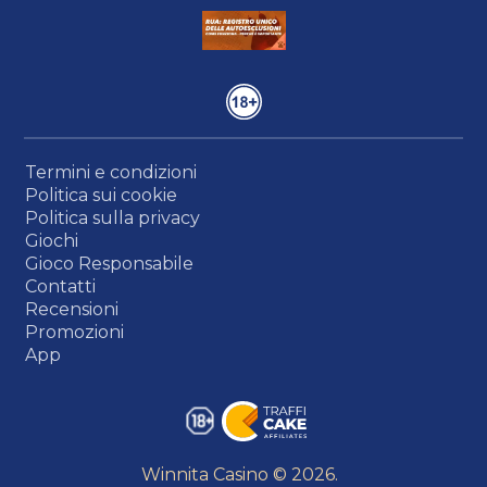
Termini e condizioni
Politica sui cookie
Politica sulla privacy
Giochi
Gioco Responsabile
Contatti
Recensioni
Promozioni
App
Winnita Casino © 2026.