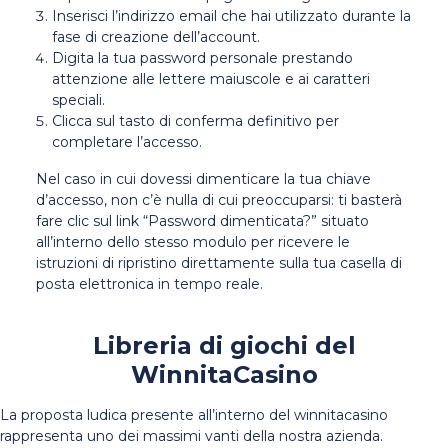
Inserisci l’indirizzo email che hai utilizzato durante la
fase di creazione dell’account.
Digita la tua password personale prestando
attenzione alle lettere maiuscole e ai caratteri
speciali.
Clicca sul tasto di conferma definitivo per
completare l’accesso.
Nel caso in cui dovessi dimenticare la tua chiave
d’accesso, non c’è nulla di cui preoccuparsi: ti basterà
fare clic sul link “Password dimenticata?” situato
all’interno dello stesso modulo per ricevere le
istruzioni di ripristino direttamente sulla tua casella di
posta elettronica in tempo reale.
Libreria di giochi del
WinnitaCasino
La proposta ludica presente all’interno del winnitacasino
rappresenta uno dei massimi vanti della nostra azienda.