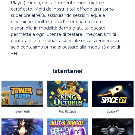
Player) medio, costantemente monitorato e
certificato. Molti dei nostri titoli offrono un ritorno
superiore al 96%, assicurando sessioni eque e
dinamiche. Inoltre, quasi l’intero parco slot è
disponibile in modalità demo gratuita: questo
permette a ogni utente di testare i meccanismi di
puntata e le funzionalità speciali senza spendere un
solo centesimo prima di passare alla modalità a soldi
veri.
Istantanei