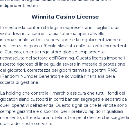
indipendenti esterni.
Winnita Casino License
L’onestà e la conformità legale rappresentano il biglietto da
visita di winnita casino. La piattaforma opera a livello
internazionale sotto la supervisione e la regolamentazione di
una licenza di gioco ufficiale rilasciata dalle autorità competenti
di Curaçao, un ente regolatore globale ampiamente
riconosciuto nel settore dell’iGaming. Questa licenza impone il
rispetto rigoroso di linee guida severe in materia di protezione
dei giocatori, correttezza dei giochi tramite algoritmi RNG
(Random Number Generator) e solvibilità finanziaria della
società di gestione.
La holding che controlla il marchio assicura che tutti i fondi dei
giocatori siano custoditi in conti bancari segregati e separati da
quelli operativi dell’azienda. Questo significa che le vincite sono
sempre garantite e disponibili per il prelievo rapido in qualsiasi
momento, offrendo una tutela totale per il cliente che sceglie la
qualità del nostro servizio.