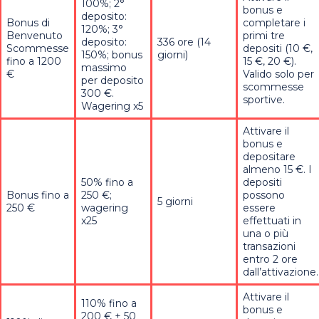
100%; 2°
bonus e
deposito:
Bonus di
completare i
120%; 3°
Benvenuto
primi tre
deposito:
336 ore (14
Scommesse
depositi (10 €,
150%; bonus
giorni)
fino a 1200
15 €, 20 €).
massimo
€
Valido solo per
per deposito
scommesse
300 €.
sportive.
Wagering x5
Attivare il
bonus e
depositare
almeno 15 €. I
50% fino a
depositi
Bonus fino a
250 €;
possono
5 giorni
250 €
wagering
essere
x25
effettuati in
una o più
transazioni
entro 2 ore
dall’attivazione.
Attivare il
110% fino a
bonus e
200 € + 50