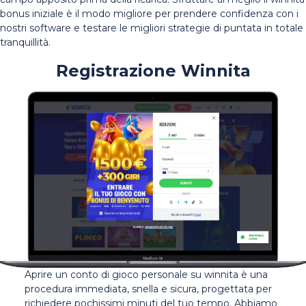
bonus iniziale è il modo migliore per prendere confidenza con i
nostri software e testare le migliori strategie di puntata in totale
tranquillità.
Registrazione Winnita
Aprire un conto di gioco personale su winnita è una
procedura immediata, snella e sicura, progettata per
richiedere pochissimi minuti del tuo tempo. Abbiamo