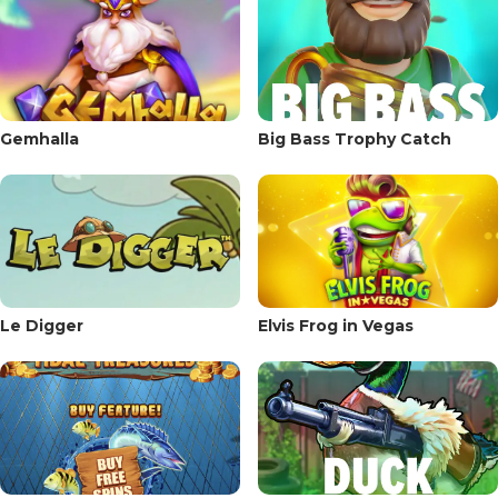
Gemhalla
Big Bass Trophy Catch
Le Digger
Elvis Frog in Vegas