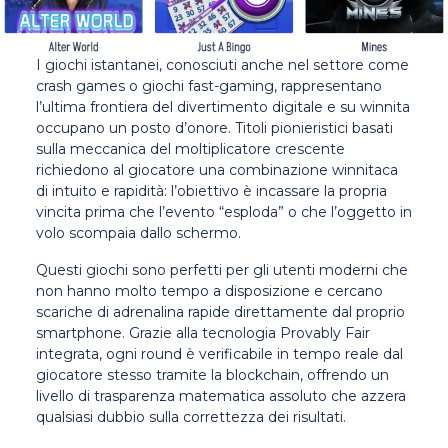
I giochi istantanei, conosciuti anche nel settore come
crash games o giochi fast-gaming, rappresentano
l’ultima frontiera del divertimento digitale e su winnita
occupano un posto d’onore. Titoli pionieristici basati
sulla meccanica del moltiplicatore crescente
richiedono al giocatore una combinazione winnitaca
di intuito e rapidità: l’obiettivo è incassare la propria
vincita prima che l’evento “esploda” o che l’oggetto in
volo scompaia dallo schermo.
Questi giochi sono perfetti per gli utenti moderni che
non hanno molto tempo a disposizione e cercano
scariche di adrenalina rapide direttamente dal proprio
smartphone. Grazie alla tecnologia Provably Fair
integrata, ogni round è verificabile in tempo reale dal
giocatore stesso tramite la blockchain, offrendo un
livello di trasparenza matematica assoluto che azzera
qualsiasi dubbio sulla correttezza dei risultati.