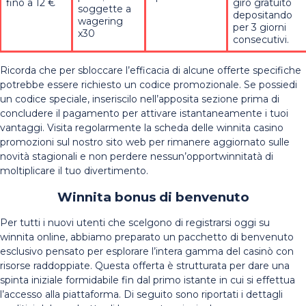
fino a 12 €
giro gratuito
soggette a
depositando
wagering
per 3 giorni
x30
consecutivi.
Ricorda che per sbloccare l’efficacia di alcune offerte specifiche
potrebbe essere richiesto un codice promozionale. Se possiedi
un codice speciale, inseriscilo nell’apposita sezione prima di
concludere il pagamento per attivare istantaneamente i tuoi
vantaggi. Visita regolarmente la scheda delle winnita casino
promozioni sul nostro sito web per rimanere aggiornato sulle
novità stagionali e non perdere nessun’opportwinnitatà di
moltiplicare il tuo divertimento.
Winnita bonus di benvenuto
Per tutti i nuovi utenti che scelgono di registrarsi oggi su
winnita online, abbiamo preparato un pacchetto di benvenuto
esclusivo pensato per esplorare l’intera gamma del casinò con
risorse raddoppiate. Questa offerta è strutturata per dare una
spinta iniziale formidabile fin dal primo istante in cui si effettua
l’accesso alla piattaforma. Di seguito sono riportati i dettagli