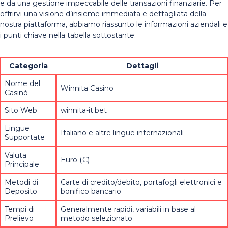
e da una gestione impeccabile delle transazioni finanziarie. Per
offrirvi una visione d’insieme immediata e dettagliata della
nostra piattaforma, abbiamo riassunto le informazioni aziendali e
i punti chiave nella tabella sottostante:
Categoria
Dettagli
Nome del
Winnita Casino
Casinò
Sito Web
winnita-it.bet
Lingue
Italiano e altre lingue internazionali
Supportate
Valuta
Euro (€)
Principale
Metodi di
Carte di credito/debito, portafogli elettronici e
Deposito
bonifico bancario
Tempi di
Generalmente rapidi, variabili in base al
Prelievo
metodo selezionato