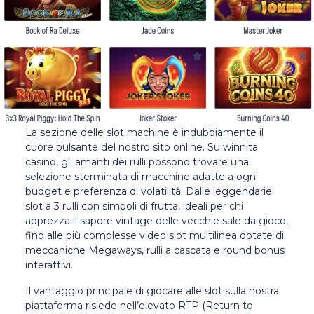
La sezione delle slot machine è indubbiamente il
cuore pulsante del nostro sito online. Su winnita
casino, gli amanti dei rulli possono trovare una
selezione sterminata di macchine adatte a ogni
budget e preferenza di volatilità. Dalle leggendarie
slot a 3 rulli con simboli di frutta, ideali per chi
apprezza il sapore vintage delle vecchie sale da gioco,
fino alle più complesse video slot multilinea dotate di
meccaniche Megaways, rulli a cascata e round bonus
interattivi.
Il vantaggio principale di giocare alle slot sulla nostra
piattaforma risiede nell’elevato RTP (Return to